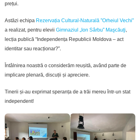
prețui.
Astăzi echipa
Rezervația Cultural-Naturală ”Orheiul Vechi”
a realizat, pentru elevii
Gimnaziul „Ion Sârbu” Maşcăuţi
,
lecția publică “Independența Republicii Moldova – act
identitar sau reacționar?”.
Întâlnirea noastră o considerăm reușită, având parte de
implicare plenară, discuții și apreciere.
Tinerii și-au exprimat speranța de a trăi mereu într-un stat
independent!