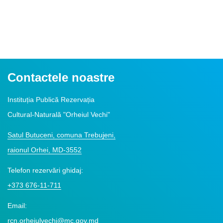
Contactele noastre
Instituția Publică Rezervația
Cultural-Naturală "Orheiul Vechi"
Satul Butuceni, comuna Trebujeni,
raionul Orhei, MD-3552
Telefon rezervări ghidaj:
+373 676-11-711
Email:
rcn.orheiulvechi@mc.gov.md