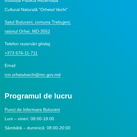
Instituția Publică Rezervația
Cultural-Naturală "Orheiul Vechi"
Satul Butuceni, comuna Trebujeni,
raionul Orhei, MD-3552
Telefon rezervări ghidaj:
+373 676-11-711
Email:
rcn.orheiulvechi@mc.gov.md
Programul de lucru
Punct de Informare Butuceni
Luni – vineri: 08:00-18:00
Sâmbătă – duminică: 08:00-20:00