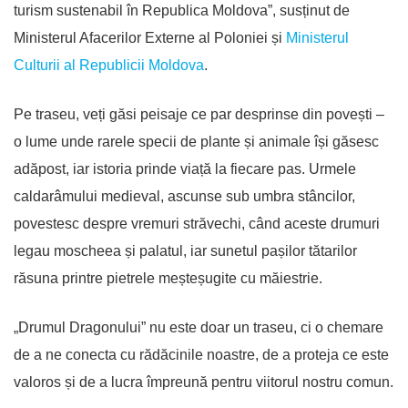
turism sustenabil în Republica Moldova”, susținut de
Ministerul Afacerilor Externe al Poloniei și
Ministerul
Culturii al Republicii Moldova
.
Pe traseu, veți găsi peisaje ce par desprinse din povești –
o lume unde rarele specii de plante și animale își găsesc
adăpost, iar istoria prinde viață la fiecare pas. Urmele
caldarâmului medieval, ascunse sub umbra stâncilor,
povestesc despre vremuri străvechi, când aceste drumuri
legau moscheea și palatul, iar sunetul pașilor tătarilor
răsuna printre pietrele meșteșugite cu măiestrie.
„Drumul Dragonului” nu este doar un traseu, ci o chemare
de a ne conecta cu rădăcinile noastre, de a proteja ce este
valoros și de a lucra împreună pentru viitorul nostru comun.