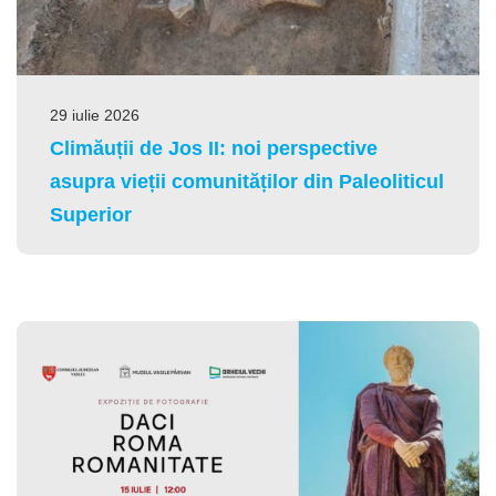
29 iulie 2026
Climăuții de Jos II: noi perspective
asupra vieții comunităților din Paleoliticul
Superior