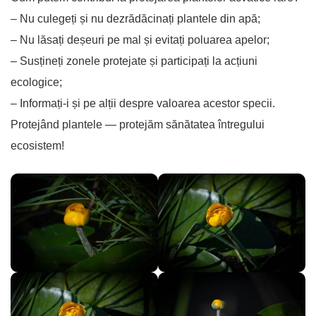
– Nu culegeți și nu dezrădăcinați plantele din apă;
– Nu lăsați deșeuri pe mal și evitați poluarea apelor;
– Susțineți zonele protejate și participați la acțiuni
ecologice;
– Informați-i și pe alții despre valoarea acestor specii.
Protejând plantele — protejăm sănătatea întregului
ecosistem!