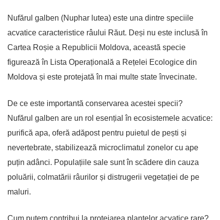
Nufărul galben (Nuphar lutea) este una dintre speciile
acvatice caracteristice râului Răut. Deși nu este inclusă în
Cartea Roșie a Republicii Moldova, această specie
figurează în Lista Operațională a Rețelei Ecologice din
Moldova și este protejată în mai multe state învecinate.
De ce este importantă conservarea acestei specii?
Nufărul galben are un rol esențial în ecosistemele acvatice:
purifică apa, oferă adăpost pentru puietul de pești și
nevertebrate, stabilizează microclimatul zonelor cu ape
puțin adânci. Populațiile sale sunt în scădere din cauza
poluării, colmatării râurilor și distrugerii vegetației de pe
maluri.
Cum putem contribui la protejarea plantelor acvatice rare?